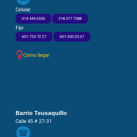
Celular:
314 449 6550
318 477 7088
Fijo:
601-755 72 27
601-300 20 37
Como llegar
Barrio Teusaquillo
Calle 45 # 27-31